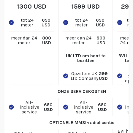
1300 USD
1599 USD
292
tot 24
650
tot 24
650
to
meter
USD
meter
USD
me
meer dan 24
800
meer dan 24
800
meer 
meter
USD
meter
USD
24 me
UK LTD om boot te
BVI LT
bezitten
te b
B
Opzetten UK
299
be
LTD Company
USD
opz
ONZE SERVICEKOSTEN
All-
All-
650
650
inclusive
inclusive
inc
USD
USD
service
service
se
OPTIONELE MMSI-radiolicentie
BVI hee