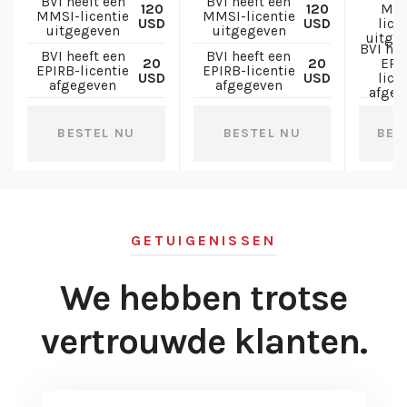
BVI heeft een
BVI heeft een
120
120
MMS
MMSI-licentie
MMSI-licentie
USD
USD
lice
uitgegeven
uitgegeven
uitge
BVI hee
BVI heeft een
BVI heeft een
20
20
EPI
EPIRB-licentie
EPIRB-licentie
USD
USD
lice
afgegeven
afgegeven
afgeg
BESTEL NU
BESTEL NU
BES
GETUIGENISSEN
We hebben trotse
vertrouwde klanten.