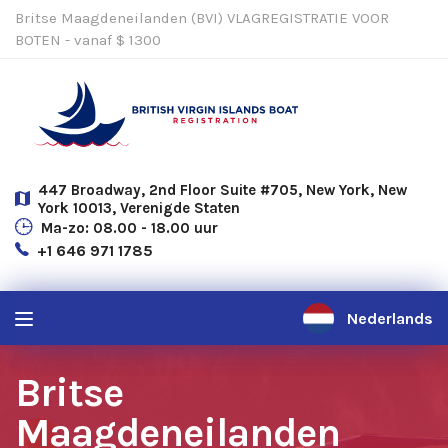
Britse Maagdeneilanden (BVI) VLAGREGISTRATIE VOOR
BOTEN - vanaf $ 1300
447 Broadway, 2nd Floor Suite #705, New York, New
York 10013, Verenigde Staten
Ma-zo: 08.00 - 18.00 uur
+1 646 971 1785
Nederlands
Britse
Maagdeneilanden